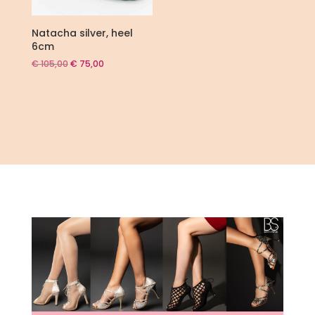
Natacha silver, heel
6cm
Oorspronkelijke
Huidige
€
105,00
€
75,00
prijs
prijs
was:
is:
€ 105,00.
€ 75,00.