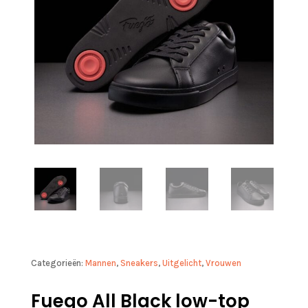
Categorieën:
Mannen
,
Sneakers
,
Uitgelicht
,
Vrouwen
Fuego All Black low-top