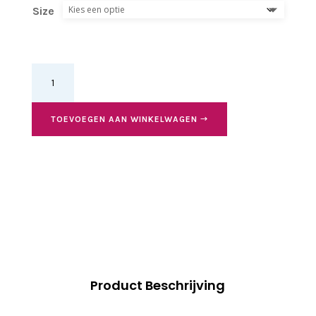
Size
Fuego
All
Black
low-
TOEVOEGEN AAN WINKELWAGEN
top
Sneaker
aantal
Product Beschrijving