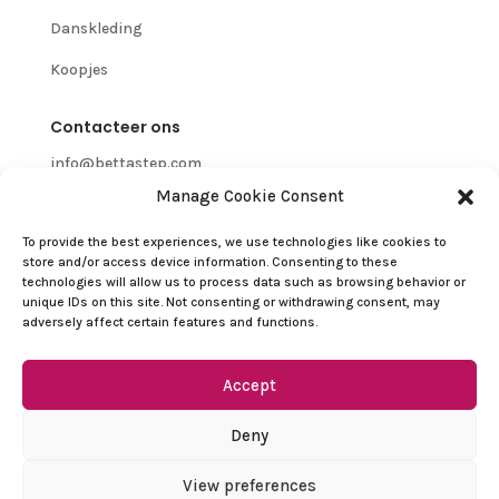
Danskleding
Koopjes
Contacteer ons
info@bettastep.com
Manage Cookie Consent
+32(0)485 39 45 33
To provide the best experiences, we use technologies like cookies to
BTW/VAT nr: 0548.745.826
store and/or access device information. Consenting to these
technologies will allow us to process data such as browsing behavior or
Klantenservice
unique IDs on this site. Not consenting or withdrawing consent, may
adversely affect certain features and functions.
Contacteer ons
Terugbetalings- en retourbeleid
Accept
Algemene Voorwaarden
Deny
Privacybeleid
View preferences