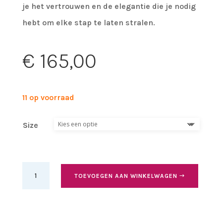
je het vertrouwen en de elegantie die je nodig
hebt om elke stap te laten stralen.
€
165,00
11 op voorraad
Size
Black
TOEVOEGEN AAN WINKELWAGEN
High
Heels
Boots,
heel