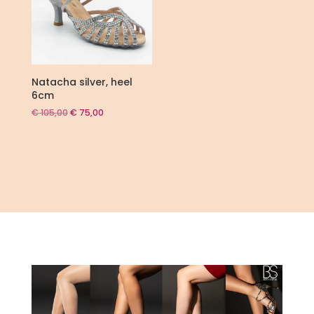
Natacha silver, heel
6cm
Oorspronkelijke
Huidige
€
105,00
€
75,00
prijs
prijs
was:
is:
€ 105,00.
€ 75,00.