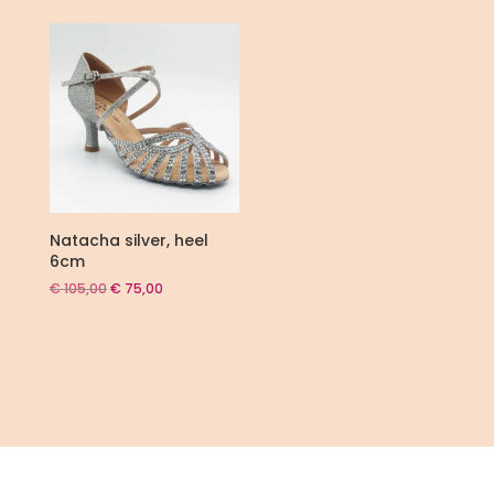
Natacha silver, heel
6cm
Oorspronkelijke
Huidige
€
105,00
€
75,00
prijs
prijs
was:
is:
€ 105,00.
€ 75,00.