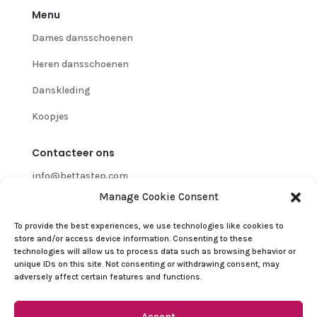
Menu
Dames dansschoenen
Heren dansschoenen
Danskleding
Koopjes
Contacteer ons
info@bettastep.com
Manage Cookie Consent
+32(0)485 39 45 33
To provide the best experiences, we use technologies like cookies to
BTW/VAT nr: 0548.745.826
store and/or access device information. Consenting to these
technologies will allow us to process data such as browsing behavior or
Klantenservice
unique IDs on this site. Not consenting or withdrawing consent, may
adversely affect certain features and functions.
Contacteer ons
Terugbetalings- en retourbeleid
Accept