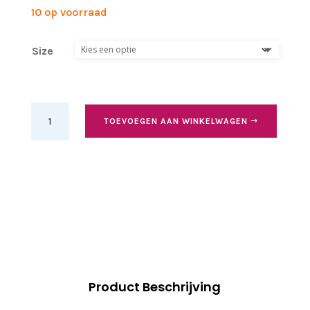
10 op voorraad
Size
Black
TOEVOEGEN AAN WINKELWAGEN
latin,
heel
5cm
aantal
Product Beschrijving