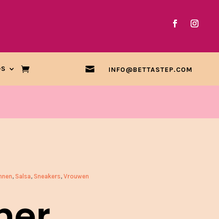

DS
INFO@BETTASTEP.COM
nnen
,
Salsa
,
Sneakers
,
Vrouwen
her