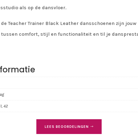
esstudio als op de dansvloer.
nt, de Teacher Trainer Black Leather dansschoenen zijn jou
tussen comfort, stijl en functionaliteit en til je danspres
formatie
aag
1, 42
LEES BEOORDELINGEN