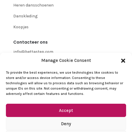
Heren dansschoenen
Danskleding
Koopjes
Contacteer ons
info@bettastep.com
Manage Cookie Consent
+32(0)485 39 45 33
To provide the best experiences, we use technologies like cookies to
BTW/VAT nr: 0548.745.826
store and/or access device information. Consenting to these
technologies will allow us to process data such as browsing behavior or
Klantenservice
unique IDs on this site. Not consenting or withdrawing consent, may
adversely affect certain features and functions.
Contacteer ons
Terugbetalings- en retourbeleid
Accept
Algemene Voorwaarden
Deny
Privacybeleid