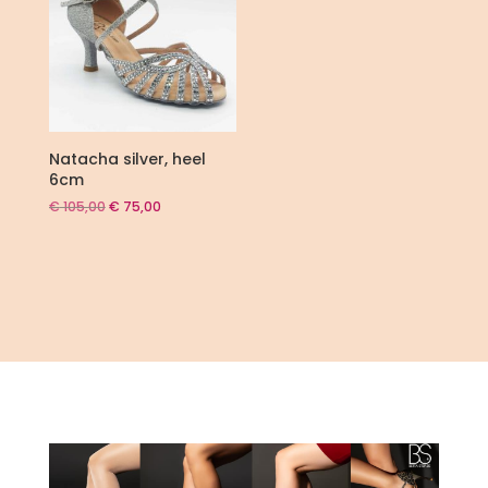
Natacha silver, heel
6cm
Oorspronkelijke
Huidige
€
105,00
€
75,00
prijs
prijs
was:
is:
€ 105,00.
€ 75,00.